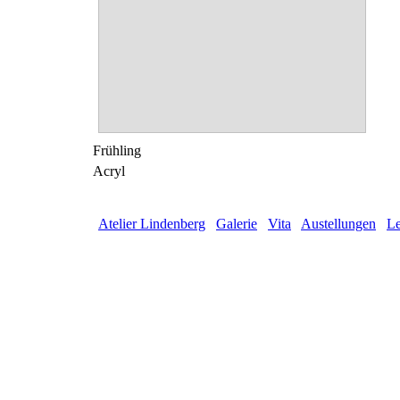
Frühling
Acryl
Atelier Lindenberg
Galerie
Vita
Austellungen
Le