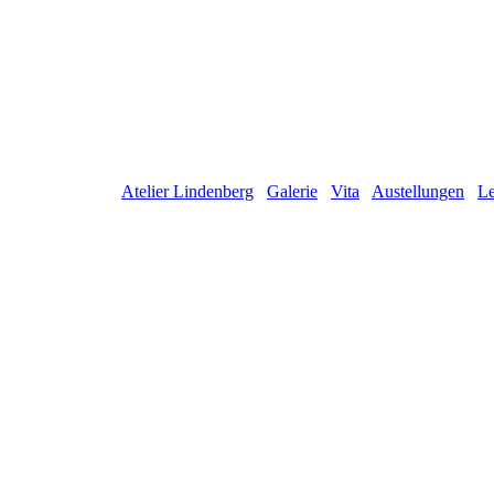
Atelier Lindenberg
Galerie
Vita
Austellungen
Le