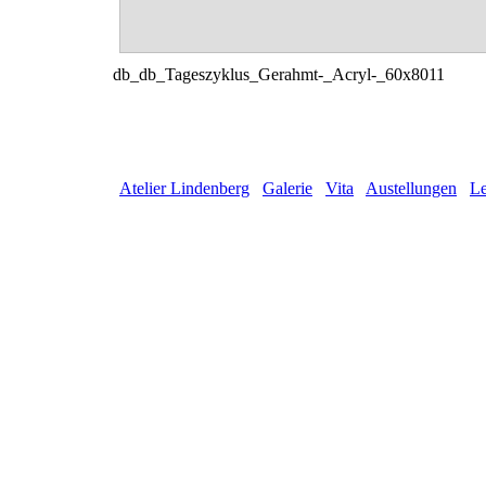
db_db_Tageszyklus_Gerahmt-_Acryl-_60x8011
Atelier Lindenberg
Galerie
Vita
Austellungen
Le