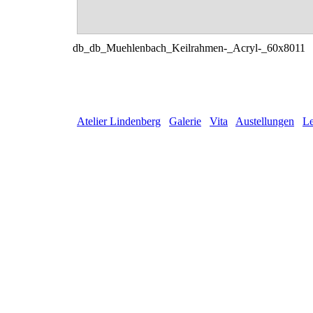
db_db_Muehlenbach_Keilrahmen-_Acryl-_60x8011
Atelier Lindenberg
Galerie
Vita
Austellungen
Le