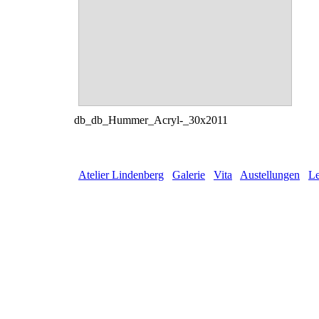
db_db_Hummer_Acryl-_30x2011
Atelier Lindenberg
Galerie
Vita
Austellungen
Le